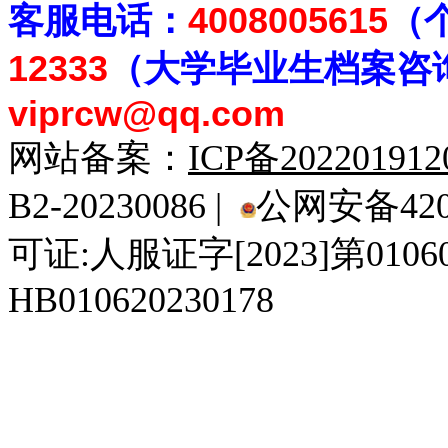
客
服电话：
4008005615
（
12333
（大学毕业生档案
咨
viprcw@qq.com
网站备案：
ICP备20220191
B2-20230086 |
公网安备4201
可证:人服证字[2023]第010
HB010620230178
929人才网
929招聘网
南方人才网
919人才网
939人才网
520人才
92
联合人才网
联合招聘网
888人才网
163人才网
163招聘网
985人才网
21
同城招聘网
毕业生求职网
域名抢注网
招聘人才网
中国直聘网
中国人才招聘网
中
直聘招聘网
人才网
武汉人才网
520人才网
28人才网
最新招聘信息
最