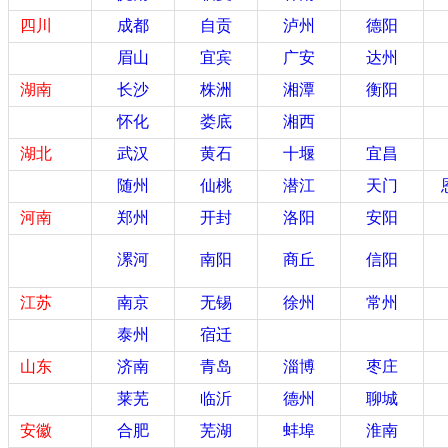
四川
成都
自贡
泸州
德阳
眉山
宜宾
广安
达州
湖南
长沙
株洲
湘潭
衡阳
怀化
娄底
湘西
湖北
武汉
黄石
十堰
宜昌
随州
仙桃
潜江
天门
河南
郑州
开封
洛阳
安阳
漯河
南阳
商丘
信阳
江苏
南京
无锡
徐州
常州
泰州
宿迁
山东
济南
青岛
淄博
枣庄
莱芜
临沂
德州
聊城
安徽
合肥
芜湖
蚌埠
淮南