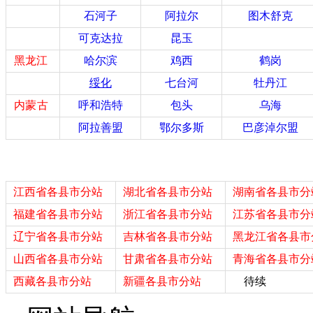
石河子
阿拉尔
图木舒克
可克达拉
昆玉
黑龙江
哈尔滨
鸡西
鹤岗
绥化
七台河
牡丹江
内蒙
古
呼和浩特
包头
乌海
阿拉善盟
鄂尔多斯
巴彦淖尔盟
江西省各县市分站
湖北省各县市分站
湖南省各县市分
福建省各县市分站
浙江省各县市分站
江苏省各县市分
辽宁省各县市分站
吉林省各县市分站
黑龙江省各县市
山西省各县市分站
甘肃省各县市分站
青海省各县市分
西藏各县市分站
新疆各县市分站
待续