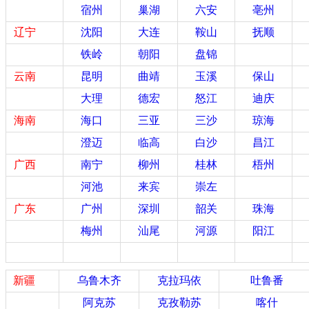
宿州
巢湖
六安
亳州
辽宁
沈阳
大连
鞍山
抚顺
铁岭
朝阳
盘锦
云南
昆明
曲靖
玉溪
保山
大理
德宏
怒江
迪庆
海南
海口
三亚
三沙
琼海
澄迈
临高
白沙
昌江
广西
南宁
柳州
桂林
梧州
河池
来宾
崇左
广东
广州
深圳
韶关
珠海
梅州
汕尾
河源
阳江
新疆
乌鲁木齐
克拉玛依
吐鲁番
阿克苏
克孜勒苏
喀什