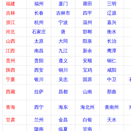
福建
福州
厦门
莆田
三明
吉林
长春
吉林市
四平
辽源
浙江
杭州
宁波
温州
嘉兴
河北
石家庄
唐
邯郸
衡水
山西
太原
大同
阳泉
长治
江西
南昌
九江
新余
鹰潭
贵州
贵阳
遵义
安顺
铜仁
陕西
西安
铜川
宝鸡
咸阳
宁夏
银川
吴忠
固原
中卫
西藏
拉萨
昌都
山南
那曲
青海
西宁
海东
海北州
黄南州
甘肃
兰州
金昌
白银
天水
陇南
临夏
甘南