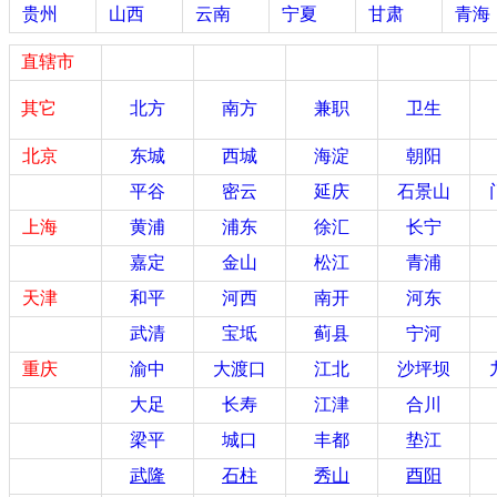
贵州
山西
云南
宁夏
甘肃
青海
直辖市
其它
北方
南方
兼职
卫生
北京
东城
西城
海淀
朝阳
平谷
密云
延庆
石景山
上海
黄浦
浦东
徐汇
长宁
嘉定
金山
松江
青浦
天津
和平
河西
南开
河东
武清
宝坻
蓟县
宁河
重庆
渝中
大渡口
江北
沙坪坝
大足
长寿
江津
合川
梁平
城口
丰都
垫江
武隆
石柱
秀山
酉阳