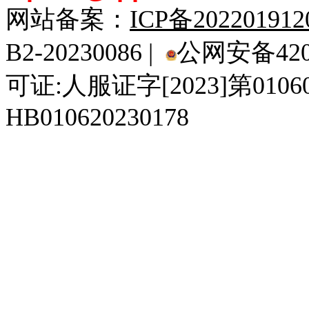
网站备案：
ICP备20220191
B2-20230086 |
公网安备4201
可证:人服证字[2023]第010
HB010620230178
929人才网
929招聘网
南方人才网
919人才网
939人才网
520人才
92
联合人才网
联合招聘网
888人才网
163人才网
163招聘网
985人才网
21
同城招聘网
毕业生求职网
域名抢注网
招聘人才网
中国直聘网
中国人才招聘网
中
直聘招聘网
人才网
武汉人才网
520人才网
28人才网
最新招聘信息
最