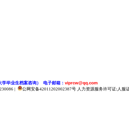
大学毕业生档案
咨
询） 电子邮箱：
viprcw@qq.com
0086 |
公网安备42011202002387号
人力资源服务许可证:人服证字[2
520人才
929人才
应届生人才网
中国人才网
985人才网
211人才网
1001人才网
1688人才网
中国人才招聘网
中国招聘网
boss招聘网
直聘人才网
最新招聘信息
最新求职简历
597招聘网
百网人才