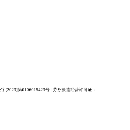
023]第0106015423号 | 劳务派遣经营许可证：
中国人才
人才网
南京人才网
929人才网站
招聘网
人力资源
百事通同城网
人才招聘网
52人才网
最新招聘
今日信息网
bossrcw
江苏人才网
人才网站大全
招聘网
购买友情链接