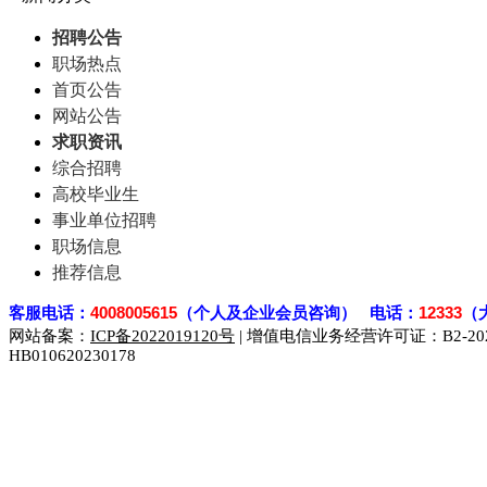
招聘公告
职场热点
首页公告
网站公告
求职资讯
综合招聘
高校毕业生
事业单位招聘
职场信息
推荐信息
客
服电话：
4008005615
（个人及企业会员咨询） 电话：
12333
（
网站备案：
ICP备2022019120号
| 增值电信业务经营许可证：B2-2023
HB010620230178
929人才网
929招聘网
南方人才网
919人才网
939人才网
联合人才网
联合招聘网
888人才网
163人才网
163招聘网
同城招聘网
毕业生求职网
域名抢注网
招聘人才网
中国直聘网
直聘招聘网
人才网
武汉人才网
520人才网
28人才网