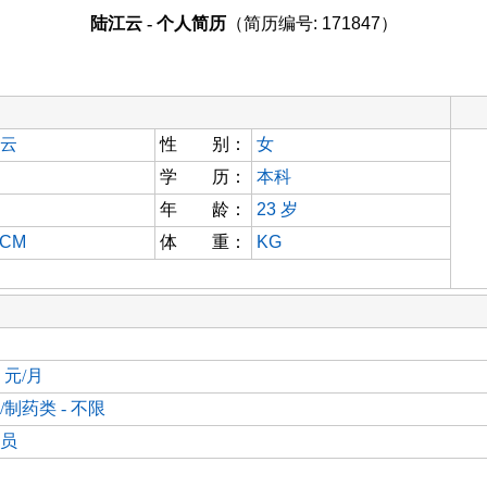
陆江云 - 个人简历
（简历编号: 171847）
云
性 别：
女
学 历：
本科
年 龄：
23
岁
 CM
体 重：
KG
0 元/月
/制药类 - 不限
员