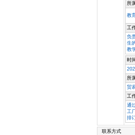
所
教育
工
负
生
教
时
202
所
贸
工
通过
工
排
联系方式