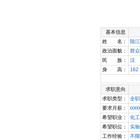
基本信息
姓 名：
陆江
政治面貌：
群众
民 族：
汉
身 高：
162
求职意向
求职类型：
全职
要求月薪：
600
希望职业：
化工
希望职位：
实验
工作经验：
不限