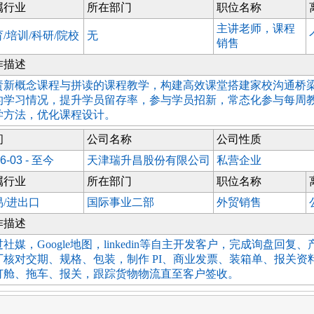
属行业
所在部门
职位名称
主讲老师，课程
/培训/科研/院校
无
销售
作描述
责新概念课程与拼读的课程教学，构建高效课堂搭建家校沟通桥
的学习情况，提升学员留存率，参与学员招新，常态化参与每周
学方法，优化课程设计。
间
公司名称
公司性质
6-03 - 至今
天津瑞升昌股份有限公司
私营企业
属行业
所在部门
职位名称
易/进出口
国际事业二部
外贸销售
作描述
社媒，Google地图，linkedin等自主开发客户，完成询盘回复
厂核对交期、规格、包装，制作 PI、商业发票、装箱单、报关资
订舱、拖车、报关，跟踪货物物流直至客户签收。