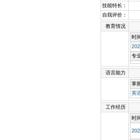
技能特长：
自我评价：
教育情况
时
202
专
语言能力
掌
英
工作经历
时
202