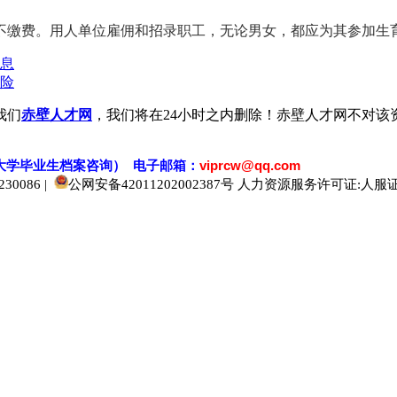
不缴费。用人单位雇佣和招录职工，无论男女，都应为其参加生
息
险
我们
赤壁人才网
，我们将在24小时之内删除！赤壁人才网不对该
大学毕业生档案
咨
询） 电子邮箱：
viprcw@qq.com
0086 |
公网安备42011202002387号
人力资源服务许可证:人服证字[2
520人才
929人才
应届生人才网
中国人才网
985人才网
211人才网
1001人才网
1688人才网
中国人才招聘网
中国招聘网
boss招聘网
直聘人才网
最新招聘信息
最新求职简历
597招聘网
百网人才