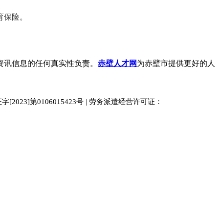
育保险。
资讯信息的任何真实性负责。
赤壁人才网
为赤壁市提供更好的人
023]第0106015423号 | 劳务派遣经营许可证：
中国人才
人才网
南京人才网
929人才网站
招聘网
人力资源
百事通同城网
人才招聘网
52人才网
最新招聘
今日信息网
bossrcw
江苏人才网
人才网站大全
招聘网
购买友情链接