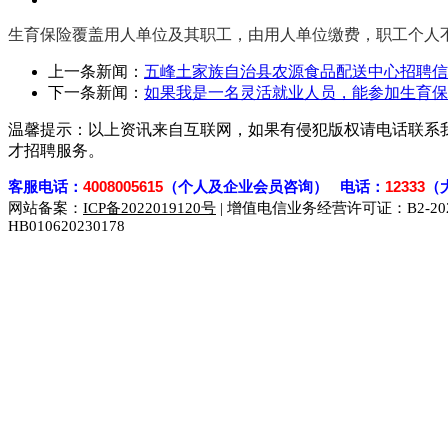
生育保险覆盖用人单位及其职工，由用人单位缴费，职工个人
上一条新闻：
五峰土家族自治县农源食品配送中心招聘信
下一条新闻：
如果我是一名灵活就业人员，能参加生育保
温馨提示：以上资讯来自互联网，如果有侵犯版权请电话联系
才招聘服务。
客
服电话：
4008005615
（个人及企业会员咨询） 电话：
12333
（
网站备案：
ICP备2022019120号
| 增值电信业务经营许可证：B2-2023
HB010620230178
929人才网
929招聘网
南方人才网
919人才网
939人才网
联合人才网
联合招聘网
888人才网
163人才网
163招聘网
同城招聘网
毕业生求职网
域名抢注网
招聘人才网
中国直聘网
直聘招聘网
人才网
武汉人才网
520人才网
28人才网