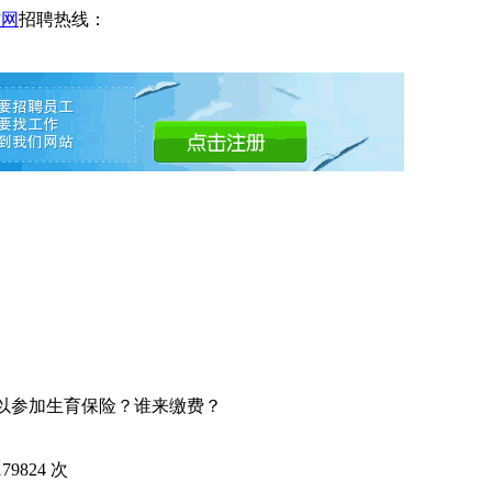
才网
招聘热线：
可以参加生育保险？谁来缴费？
179824
次